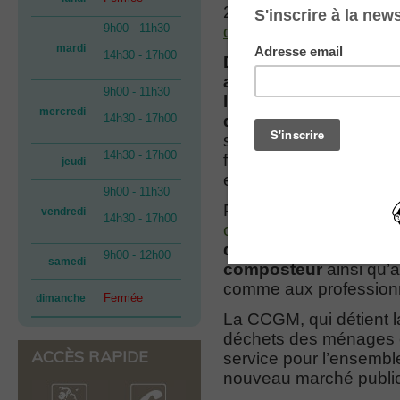
2 janvier 2026. Avant 
9h00 - 11h30
des déchetteries de S
mardi
14h30 - 17h00
De nouveaux services 
avec notamment la cr
9h00 - 11h30
l’ensemble des démarc
mercredi
14h30 - 17h00
des déchets.
Des conv
supplémentaires aux dé
14h30 - 17h00
facilite également l’ins
jeudi
et la fourniture de comp
9h00 - 11h30
Pour gérer vos déchets
vendredi
14h30 - 17h00
ouvert par la CCGM
! C
d’intervention pour 
9h00 - 12h00
samedi
composteur
ainsi qu’
comme aux professionne
Fermée
dimanche
La CCGM, qui détient l
déchets des ménages e
ACCÈS RAPIDE
service pour l’ensembl
nouveau marché public 