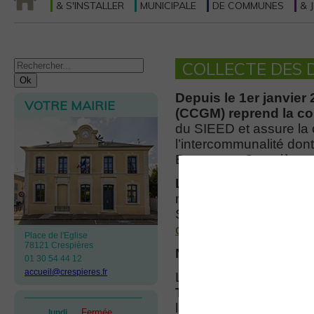
& S'INSTALLER
MUNICIPALE
DE COMMUNES
& 
COLLECTE DES 
CCGM
Depuis le 1er janvie
VOTRE MAIRIE
(CCGM) reprend la c
du SIEED et assure la 
l’intercommunalité dont
Bazemont, Crespières, 
Les jours de passage
mars au 7 décembre), l
SEPUR, société de coll
cliquant ici.
Place de l'Eglise
78121 Crespières
Nouvelle déchetterie 
01 30 54 44 12
accueil@crespieres.fr
Les habitants de Crespi
Thiverval-Grignon
, L
la Carte déchets. Pour l
Fermée
lundi