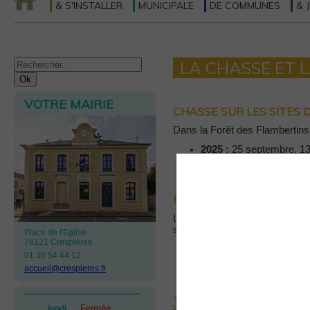
& S'INSTALLER
MUNICIPALE
DE COMMUNES
& 
LA CHASSE ET 
VOTRE MAIRIE
CHASSE SUR LES SITES
Dans la Forêt des Flambertins,
2025 :
25 septembre, 1
2026 :
8 janvier et 29 ja
POUR LA CAMPAGNE 20
Les périodes d’ouverture gén
suit :
Place de l'Eglise
78121 Crespières
Chasse à tir :
du 20 sep
01 30 54 44 12
Chasse à courre, à cor e
accueil@crespieres.fr
Chasse au vol :
du 20 s
Vénerie sous terre :
du 
Télécharger l’arrêté portant ou
Fermée
lundi