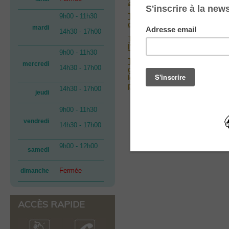
2027
Télécharger l’arrêté portant ou
9h00 - 11h30
de chasse pour la saison cyn
mardi
14h30 - 17h00
Télécharger l’arrêté préfectora
l’espèce sanglier autour des p
9h00 - 11h30
Télécharger l’arrêté préfector
mercredi
14h30 - 17h00
groupe des espèces d’animaux
les périodes et les modalités 
pour la période du 1er juillet 2
14h30 - 17h00
jeudi
9h00 - 11h30
vendredi
14h30 - 17h00
9h00 - 12h00
samedi
Fermée
dimanche
ACCÈS RAPIDE