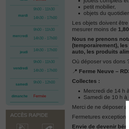
jouets complets et
petit mobilier,
9h00 - 11h30
objets du quotidie
mardi
14h30 - 17h00
Les objets doivent êtr
mesurer moins de
1,8
9h00 - 11h30
mercredi
14h30 - 17h00
Nous ne prenons nota
(temporairement), les
14h30 - 17h00
auto, les produits ali
jeudi
Où déposer vos dons 
9h00 - 11h30
vendredi
14h30 - 17h00
📍
Ferme Neuve – RD3
Collectes :
9h00 - 12h00
samedi
Mercredi de 14 h 
Fermée
dimanche
Samedi de 10 h à 
Merci de ne déposer au
ACCÈS RAPIDE
Fermetures exceptionnel
Envie de devenir bén