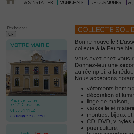
& S'INSTALLER
MUNICIPALE
DE COMMUNES
& 
COLLECTE SOLI
Bonne nouvelle ! L’ass
VOTRE MAIRIE
collecte à la Ferme Ne
Vous avez chez vous de
Donnez-leur une seconde
au réemploi, à la rédu
Nous acceptons notam
vêtements homme e
décoration et lumi
Place de l'Eglise
linge de maison,
78121 Crespières
vaisselle et matéri
01 30 54 44 12
montres, bijoux et
accueil@crespieres.fr
CD, DVD, vinyles e
puériculture,
Fermée
lundi