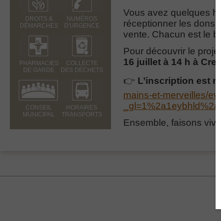
Vous avez quelques he
DROITS &
NUMÉROS
réceptionner les dons, l
DÉMARCHES
D'URGENCE
vente. Chacun est le b
Pour découvrir le proj
16 juillet à 14 h à Cre
PHARMACIES
COLLECTE
DE GARDE
DES DÉCHETS
👉
L’inscription est 
mains-et-merveilles/e
_gl=1%2a1eybhld%2
CONSEIL
HORAIRES
MUNICIPAL
TRANSPORTS
Ensemble, faisons vivre 