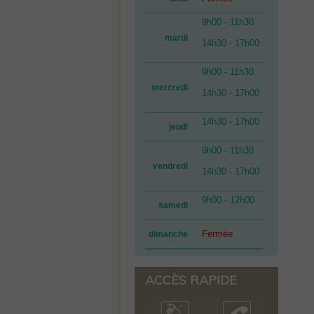
9h00 - 11h30
mardi
14h30 - 17h00
9h00 - 11h30
mercredi
14h30 - 17h00
14h30 - 17h00
jeudi
9h00 - 11h30
vendredi
14h30 - 17h00
9h00 - 12h00
samedi
Fermée
dimanche
ACCÈS RAPIDE