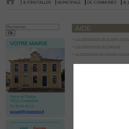
& S'INSTALLER
MUNICIPALE
DE COMMUNES
& 
AIDE
–
Les informations de la page d’accu
VOTRE MAIRIE
–
Les événements de l’agenda
–
La composition de l’équipe munici
Place de l'Eglise
78121 Crespières
01 30 54 44 12
accueil@crespieres.fr
Fermée
lundi