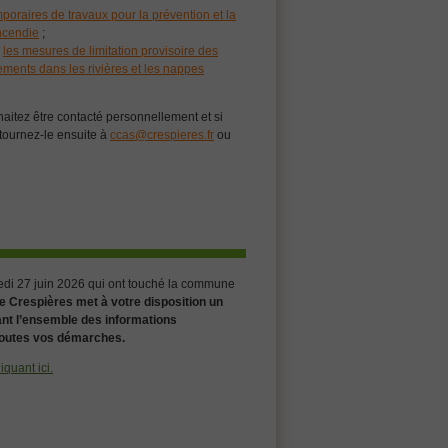
mporaires de travaux pour la prévention et la
incendie
;
n
les mesures de limitation provisoire des
ements dans les rivières et les nappes
aitez être contacté personnellement et si
tournez-le ensuite à
ccas@crespieres.fr
ou
edi 27 juin 2026 qui ont touché la commune
 Crespières met à votre disposition un
nt l’ensemble des informations
toutes vos démarches.
quant ici.