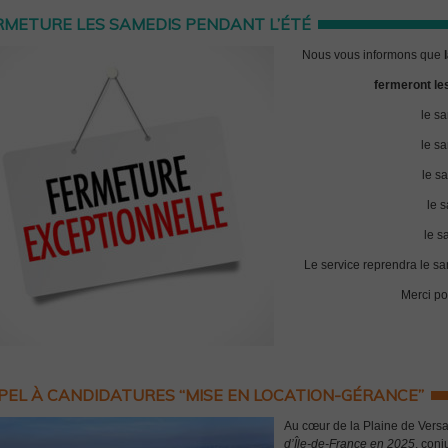
RMETURE LES SAMEDIS PENDANT L’ÉTÉ
Nous vous informons que
fermeront le
le sa
le sa
le s
le 
le s
Le service reprendra le sa
Merci po
PEL À CANDIDATURES “MISE EN LOCATION-GÉRANCE”
Au cœur de la Plaine de Versa
d’Île-de-France en 2025
, con