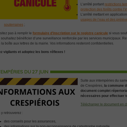
L’arrêté portant
restrictions te
protection des forêts contre l’
L’arrêté mettant en applicatio
usages de l’eau et des prélèv
souterraines
;
sitez pas à remplir le
formulaire d’inscription sur le registre canicule
si vous souh
 souhaitez bénéficier d’une surveillance renforcée par les services municipaux. Re
la boîte aux lettres de la mairie. Vos informations resteront confidentielles.
z vigilants et adoptez les bons réflexes !
TEMPÉRIES DU 27 JUIN
Suite aux intempéries du sam
de Crespières,
la commune de
document complet répertoria
nécessaires pour effectuer 
Télécharger le document en cli
 y retrouverez :
des conseils pour les assurances,
des informations sur la non-reconnaissance de catastrophe naturelle