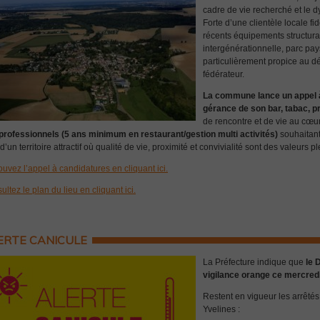
cadre de vie recherché et le
Forte d’une clientèle locale fi
récents équipements structura
intergénérationnelle, parc pa
particulièrement propice au d
fédérateur.
La commune lance un appel à
gérance de son bar, tabac, pr
de rencontre et de vie au cœur
professionnels (5 ans minimum en restaurant/gestion multi activités)
souhaitant 
d’un territoire attractif où qualité de vie, proximité et convivialité sont des valeurs
ouvez l’appel à candidatures en cliquant ici.
ltez le plan du lieu en cliquant ici.
ERTE CANICULE
La Préfecture indique que
le 
vigilance orange ce mercredi 
Restent en vigueur les arrêtés
Yvelines :