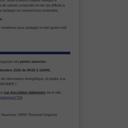
sons. Nous invitons chaque habitant à
s de salade composée et rien de difficile à
 de partager un moment tous ensemble.
e.
 nombreux pour partager un bel après-midi
rganise ses
portes ouvertes
ptembre 2026 de 9H30 à 16H00.
ité de valorisation énergétique, et partez à la
 SIDOMPE !
ous
sur inscription obligatoire
via le site :
m/sidompe2709
es Nourrices 78850 Thiverval-Grignon)