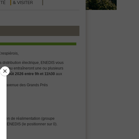
NTÉ
& VISITER
respiérois,
la distribution électrique, ENEDIS vous
e réseau entraîneront une ou plusieurs
i 11 août 2026 entre 9h et 11h30
aux
u 10 avenue des Grands Prés
n moyen de réalimentation (groupe
énéral ENEDIS (le positionner sur 0).