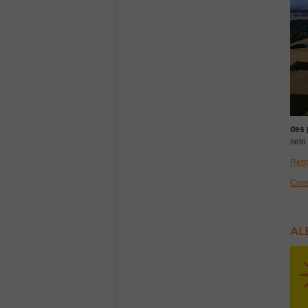
des 
sein 
Retr
Consu
AL