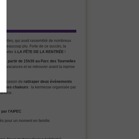
urnelles, qui avait rassemblé de nombreux
vait beaucoup plu. Forte de ce succès, la
s inviter à
LA FÊTE DE LA RENTRÉE
!
ût à partir de 15h30 au Parc des Tournelles
des vacances et se retrouver avant la reprise
 l’occasion de
rattraper deux événements
s fortes chaleurs
: la kermesse organisée par
artifice.
 par l’AIPEC
rés pour un moment en famille.