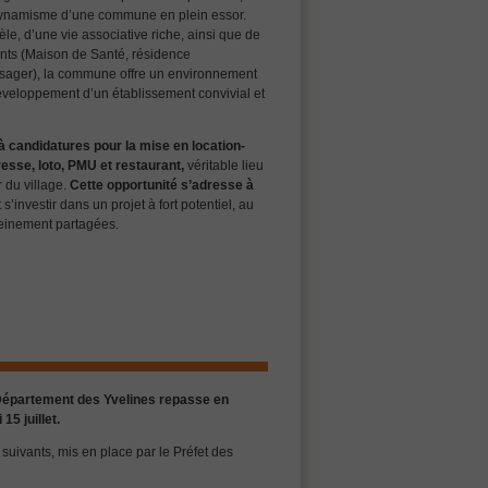
 dynamisme d’une commune en plein essor.
dèle, d’une vie associative riche, ainsi que de
nts (Maison de Santé, résidence
ysager), la commune offre un environnement
éveloppement d’un établissement convivial et
 candidatures pour la mise en location-
esse, loto, PMU et restaurant,
véritable lieu
 du village.
Cette opportunité s’adresse à
s’investir dans un projet à fort potentiel, au
 pleinement partagées.
Département des Yvelines repasse en
15 juillet.
 suivants, mis en place par le Préfet des