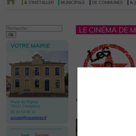
& S'INSTALLER
MUNICIPALE
DE COMMUNES
& 
LE CINÉMA DE 
VOTRE MAIRIE
Mail :
cinema@maule.fr
Place de l'Eglise
78121 Crespières
01 30 54 44 12
accueil@crespieres.fr
Fermée
lundi