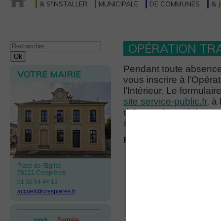
& S'INSTALLER
MUNICIPALE
DE COMMUNES
& 
OPÉRATION TR
Pendant toute absence
VOTRE MAIRIE
vous inscrire à l’Opéra
l’Intérieur. Le formulai
site service-public.fr
, à
d’Orgeval au minimum 4
accueil@crespieres.fr
.
Partez tranquille avec
Place de l'Eglise
78121 Crespières
01 30 54 44 12
accueil@crespieres.fr
Fermée
lundi