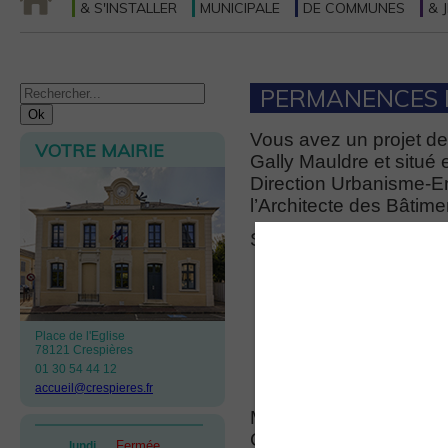
& S'INSTALLER
MUNICIPALE
DE COMMUNES
& 
PERMANENCES D
Vous avez un projet de
VOTRE MAIRIE
Gally Mauldre et situé
Direction Urbanisme-E
l’Architecte des Bâtim
Ses permanences auron
Mardi 13 janvier
Mercredi 18 févr
Mercredi 25 mar
Place de l'Eglise
Mercredi 15 avri
78121 Crespières
Mercredi 20 mai
01 30 54 44 12
Mercredi 17 juin
accueil@crespieres.fr
Merci de prendre conta
Communauté de Commun
Fermée
lundi